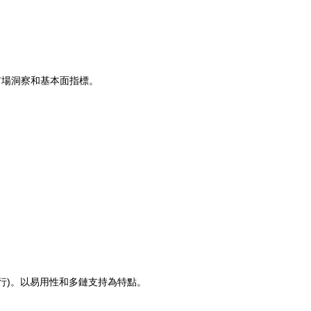
市場洞察和基本面指標。
行)。以易用性和多鏈支持為特點。