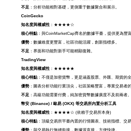
不足
：分析功能相對基礎，更側重于數據聚合和展示。
CoinGecko
知名度與權威性
：★★★★☆
核心特點
：與CoinMarketCap齊名的數據平臺，提供
優勢
：數據維度更豐富，社區功能活躍，創新指標多。
不足
：界面和功能對新手可能稍顯復雜。
TradingView
知名度與權威性
：★★★★★
核心特點
：不僅是加密貨幣，更是涵蓋股票、外匯、期貨的
優勢
：圖表分析功能行業頂尖，社區策略豐富，專業交易者
不足
：高級功能需要付費，純加密貨幣數據廣度不及前兩者
幣安 (Binance) / 歐易 (OKX) 等交易所內置分析工具
知名度與權威性
：★★★★☆ (依賴于交易所本身)
核心特點
：頂級交易所平臺內置的行情圖表、技術指標、交
優勢
：與交易執行無縫銜接，數據源直接，方便快捷。