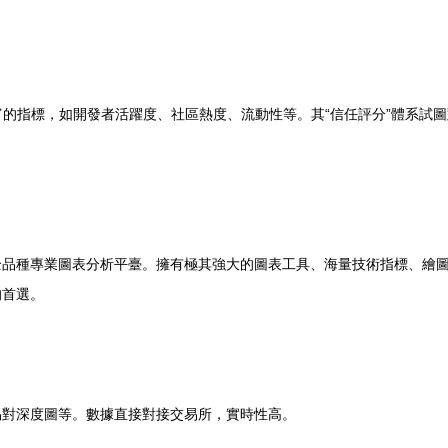
更為豐富的指標，如開發者活躍度、社區熱度、流動性等。其“信任評分”體系
全品種專業圖表分析平臺。擁有極其強大的圖表工具、海量技術指標、繪
的首選。
。
易對深度圖等。數據直接對接交易所，實時性高。