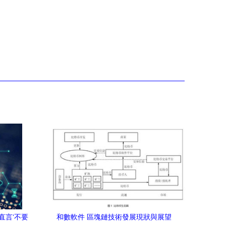
直言‘不要
和數軟件 區塊鏈技術發展現狀與展望