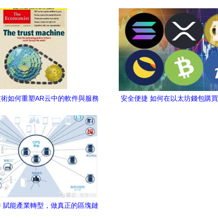
件與服務創新
關起門來做井底之蛙’，區塊鏈技
件與服務引熱議
術如何重塑AR云中的軟件與服務
安全便捷 如何在以太坊錢包購買
生態
相關區塊鏈服務指南
 賦能產業轉型，做真正的區塊鏈