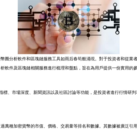
類幣圈分析軟件和區塊鏈服務工具如雨后春筍般涌現。對于投資者和從業
分析軟件及區塊鏈相關服務進行梳理和盤點，旨在為用戶提供一份實用的
術指標、市場深度、新聞資訊以及社區討論等功能，是投資者進行行情研判
超過萬種加密貨幣的市值、價格、交易量等排名和數據。其數據被廣泛引