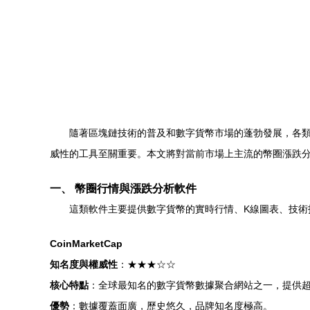
隨著區塊鏈技術的普及和數字貨幣市場的蓬勃發展，各
威性的工具至關重要。本文將對當前市場上主流的幣圈漲跌
一、 幣圈行情與漲跌分析軟件
這類軟件主要提供數字貨幣的實時行情、K線圖表、技
CoinMarketCap
知名度與權威性
：★★★☆☆
核心特點
：全球最知名的數字貨幣數據聚合網站之一，提供
優勢
：數據覆蓋面廣，歷史悠久，品牌知名度極高。