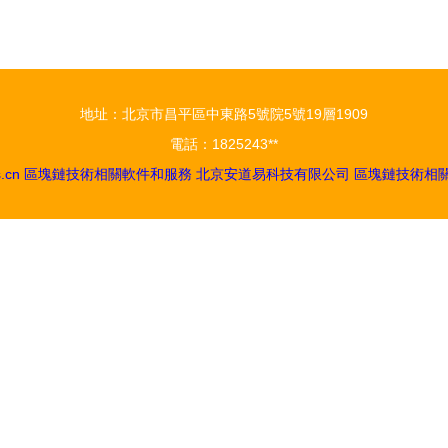
技術王者
地址：北京市昌平區中東路5號院5號19層1909
電話：1825243**
.cn
區塊鏈技術相關軟件和服務
北京安道易科技有限公司
區塊鏈技術相