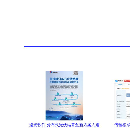
遠光軟件 分布式光伏結算創新方案入選
倍輕松成