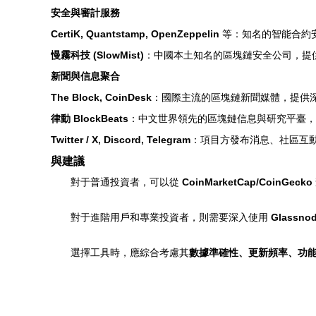
安全與審計服務
CertiK, Quantstamp, OpenZeppelin
等：知名的智能合約
慢霧科技 (SlowMist)
：中國本土知名的區塊鏈安全公司，提
新聞與信息聚合
The Block, CoinDesk
：國際主流的區塊鏈新聞媒體，提供
律動 BlockBeats
：中文世界領先的區塊鏈信息與研究平臺，
Twitter / X, Discord, Telegram
：項目方發布消息、社區互
與建議
對于普通投資者，可以從
CoinMarketCap/CoinGecko
對于進階用戶和專業投資者，則需要深入使用
Glassno
選擇工具時，應綜合考慮其
數據準確性、更新頻率、功