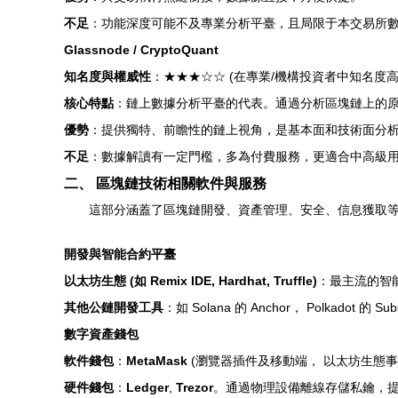
不足
：功能深度可能不及專業分析平臺，且局限于本交易所
Glassnode / CryptoQuant
知名度與權威性
：★★★☆☆ (在專業/機構投資者中知名度高
核心特點
：鏈上數據分析平臺的代表。通過分析區塊鏈上的
優勢
：提供獨特、前瞻性的鏈上視角，是基本面和技術面分
不足
：數據解讀有一定門檻，多為付費服務，更適合中高級
二、 區塊鏈技術相關軟件與服務
這部分涵蓋了區塊鏈開發、資產管理、安全、信息獲取
開發與智能合約平臺
以太坊生態 (如 Remix IDE, Hardhat, Truffle)
：最主流的智
其他公鏈開發工具
：如 Solana 的 Anchor， Polkadot
數字資產錢包
軟件錢包
：
MetaMask
(瀏覽器插件及移動端， 以太坊生態事
硬件錢包
：
Ledger
,
Trezor
。通過物理設備離線存儲私鑰，