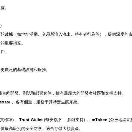
數據。
)
原始數據（如地址活動、交易所流入流出、持有者行為等），提供深度的
析的重要補充。
用戶。
等更廣泛的基礎設施和服務。
能合約開發、測試和部署套件，擁有最龐大的開發者社區和文檔支持。
 的 Substrate， 各有側重，服務于其特定生態系統。
實標準)，
Trust Wallet
(幣安旗下， 多鏈支持)，
imToken
(亞洲地區流
提供最高級別的安全防護，適合存儲大額資產。